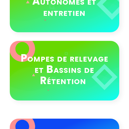
Autonomes et
entretien
Pompes de relevage
et Bassins de
Rétention