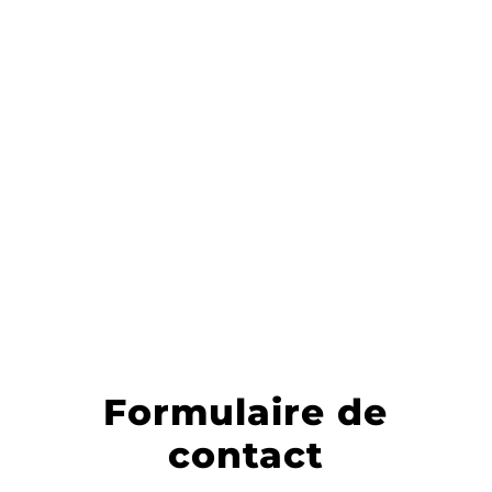

e-mail
r.bidegaray@ecosys-
environnement.com
Formulaire de
contact