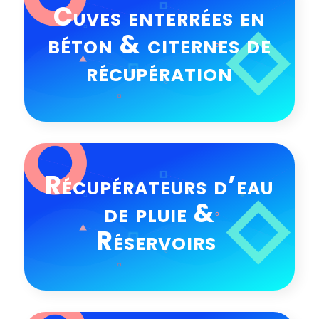
Cuves enterrées en
béton & citernes de
récupération
Récupérateurs d’eau
de pluie &
Réservoirs