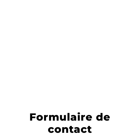

e-mail
r.bidegaray@ecosys-
environnement.com
Formulaire de
contact