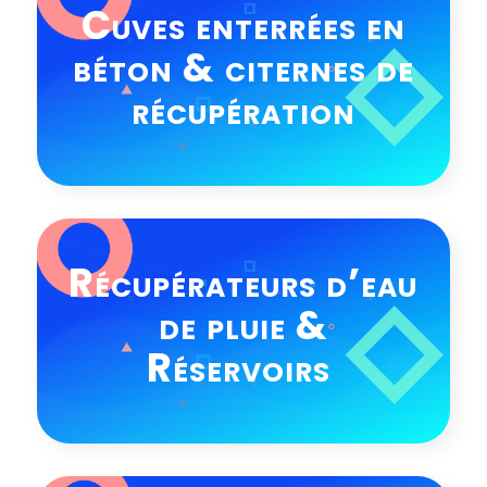
Cuves enterrées en
béton & citernes de
récupération
Récupérateurs d’eau
de pluie &
Réservoirs