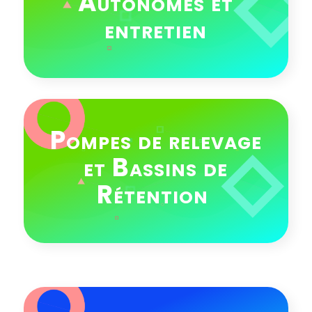
Autonomes et
entretien
Pompes de relevage
et Bassins de
Rétention