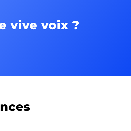
 vive voix ?
nces