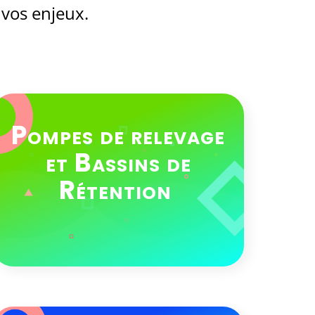
e vos enjeux.
Pompes de relevage
et Bassins de
Rétention