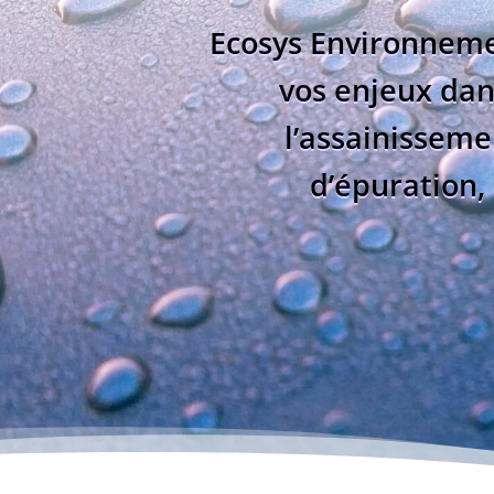
Ecosys Environnemen
vos enjeux dan
l’assainisseme
d’épuration, 