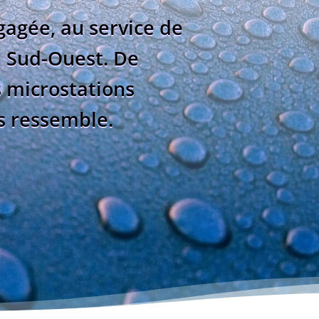
gagée, au service de
n Sud-Ouest. De
s microstations
us ressemble.