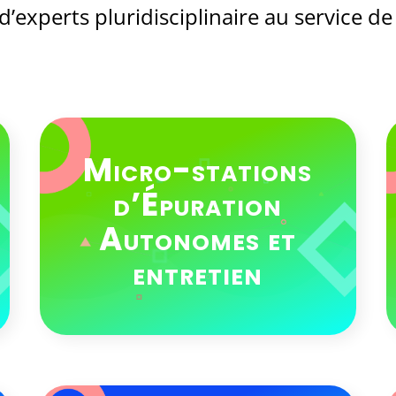
’experts pluridisciplinaire au service d
Micro-stations
d’Épuration
Autonomes et
entretien