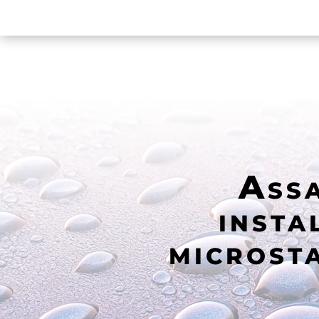
Assa
insta
microsta