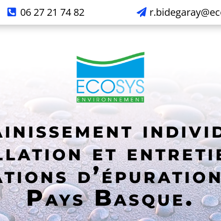
06 27 21 74 82
r.bidegaray@e
inissement indivi
llation et entret
tions d’épuratio
Pays Basque.