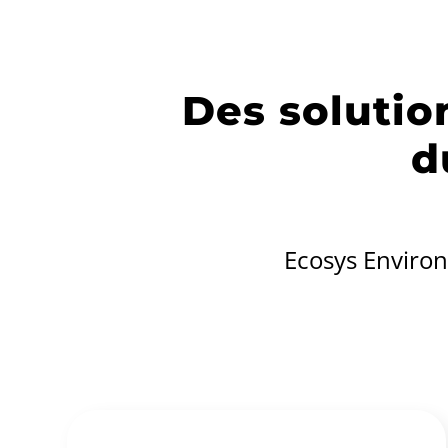
Des solutio
d
Ecosys Environ